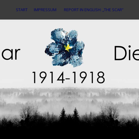
START
IMPRESSUM
REPORT IN ENGLISH: „THE SCAR“